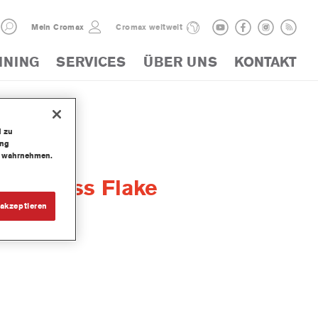
Mein Cromax
Cromax weltweit
INING
SERVICES
ÜBER UNS
KONTAKT
d zu
ung
te wahrnehmen.
rse Glass Flake
akzeptieren