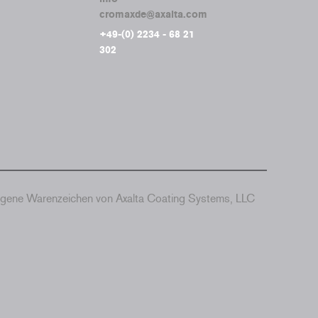
cromaxde@axalta.com
+49-(0) 2234 - 68 21
302
agene Warenzeichen von Axalta Coating Systems, LLC