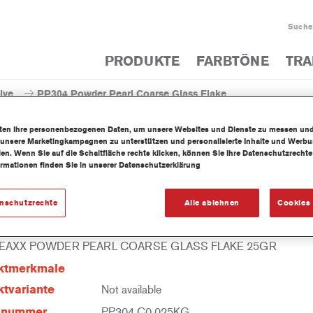
Suche
PRODUKTE
FARBTÖNE
TRA
ive
PP304 Powder Pearl Coarse Glass Flake
iten Ihre personenbezogenen Daten, um unsere Websites und Dienste zu messen un
 unsere Marketingkampagnen zu unterstützen und personalisierte Inhalte und Werb
llen. Wenn Sie auf die Schaltfläche rechts klicken, können Sie Ihre Datenschutzrech
ormationen finden Sie in unserer Datenschutzerklärung
PP304 Powder Pearl Coa
enschutzrechte
Alle ablehnen
Cookies 
 EAXX POWDER PEARL COARSE GLASS FLAKE 25GR
ktmerkmale
tvariante
Not available
elnummer
PP304 C0.025KG