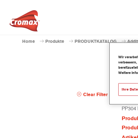
Home
Produkte
PRODUKTKATALOG
Addit
Wir verarbe
verbessern,
bereitzuste
Weitere Inf
Ihre Dat
Clear Filter
PP304
Produ
Produk
Artik