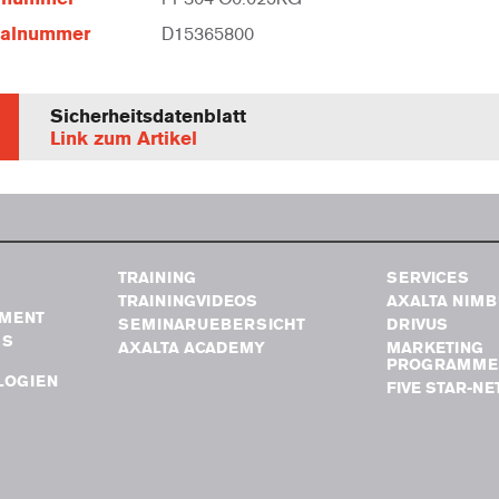
ialnummer
D15365800
Sicherheitsdatenblatt
Link zum Artikel
TRAINING
SERVICES
TRAININGVIDEOS
AXALTA NIM
MENT
SEMINARUEBERSICHT
DRIVUS
GS
AXALTA ACADEMY
MARKETING
PROGRAMME
LOGIEN
FIVE STAR-N