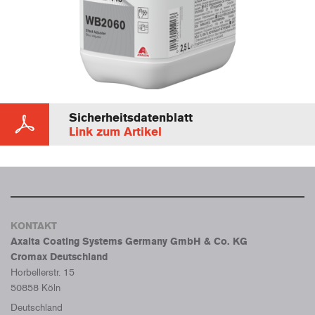
Sicherheitsdatenblatt
Link zum Artikel
KONTAKT
Axalta Coating Systems Germany GmbH & Co. KG
Cromax Deutschland
Horbellerstr. 15
50858 Köln
Deutschland