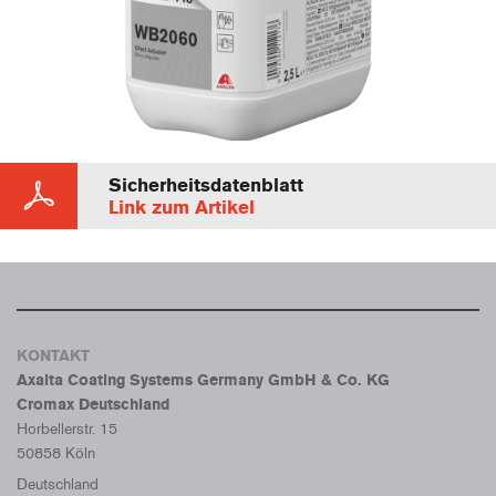
Sicherheitsdatenblatt
Link zum Artikel
KONTAKT
Axalta Coating Systems Germany GmbH & Co. KG
Cromax Deutschland
Horbellerstr. 15
50858 Köln
Deutschland