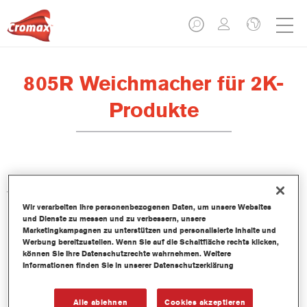
805R Weichmacher für 2K-
Produkte
Der 805R Weichmacher für 2K-Produkte wurde für die
Verwendung mit folgenden Produkten entwickelt: Füller: VR-
Wir verarbeiten Ihre personenbezogenen Daten, um unsere Websites
1140, 1051R/1057R, LE Grundierfüller plus, LE Nass-in-Nass-
und Dienste zu messen und zu verbessern, unsere
Füller plus, PS1061/PS1064/PS1067. Imron Fleet Line Füller:
Marketingkampagnen zu unterstützen und personalisierte Inhalte und
P702/P706. Decklacke: Centari 5035. Imron Fleet Line
Werbung bereitzustellen. Wenn Sie auf die Schaltfläche rechts klicken,
können Sie Ihre Datenschutzrechte wahrnehmen. Weitere
Decklacke: Imron Elite und Imron Elite HDC. Klarlacke: VR-
Informationen finden Sie in unserer Datenschutzerklärung
1120, 3550S, 3750S, 3760S, 3800S, CC6400 und CC6600.
Imron Fleet Line Klarlacke: EL500.
Alle ablehnen
Cookies akzeptieren