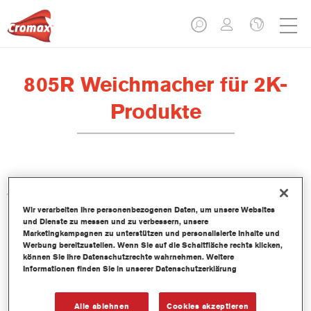
805R Weichmacher für 2K-
Produkte
Der 805R Weichmacher für 2K-Produkte wurde für die
Verwendung mit folgenden Produkten entwickelt: Füller: VR-
Wir verarbeiten Ihre personenbezogenen Daten, um unsere Websites
1140, 1051R/1057R, LE Grundierfüller plus, LE Nass-in-Nass-
und Dienste zu messen und zu verbessern, unsere
Füller plus, PS1061/PS1064/PS1067. Imron Fleet Line Füller:
Marketingkampagnen zu unterstützen und personalisierte Inhalte und
P702/P706. Decklacke: Centari 5035. Imron Fleet Line
Werbung bereitzustellen. Wenn Sie auf die Schaltfläche rechts klicken,
können Sie Ihre Datenschutzrechte wahrnehmen. Weitere
Decklacke: Imron Elite und Imron Elite HDC. Klarlacke: VR-
Informationen finden Sie in unserer Datenschutzerklärung
1120, 3550S, 3750S, 3760S, 3800S, CC6400 und CC6600.
Imron Fleet Line Klarlacke: EL500.
Alle ablehnen
Cookies akzeptieren