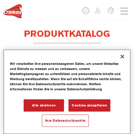
PRODUKTKATALOG
EV350 Imron® Fleet Line Industrie
Wir verarbeiten Ihre personenbezogenen Daten, um unsere Websites
und Dienste zu messen und zu verbessern, unsere
PUR Matt Binder
Marketingkampagnen zu unterstützen und personalisierte Inhalte und
Werbung bereitzustellen. Wenn Sie auf die Schaltfläche rechts klicken,
Artikelnummer
EV350 3.50 LI
können Sie Ihre Datenschutzrechte wahrnehmen. Weitere
Informationen finden Sie in unserer Datenschutzerklärung
Materialnummer
1250093033
Alle ablehnen
Cookies akzeptieren
Link zur Artikelseite
Ihre Datenschutzrechte