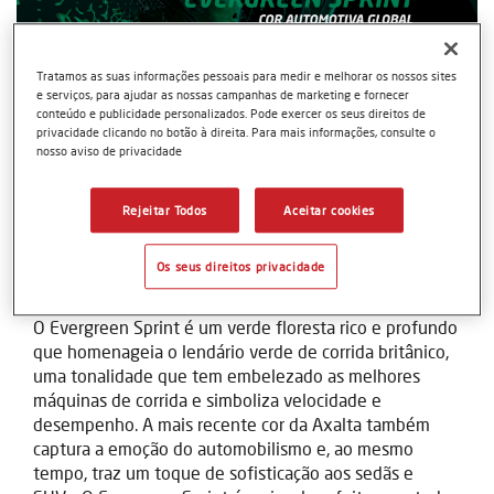
Tratamos as suas informações pessoais para medir e melhorar os nossos sites
e serviços, para ajudar as nossas campanhas de marketing e fornecer
conteúdo e publicidade personalizados. Pode exercer os seus direitos de
privacidade clicando no botão à direita. Para mais informações, consulte o
nosso aviso de privacidade
Rejeitar Todos
Aceitar cookies
Jan 09, 2025 13:42
Axalta apresenta o Evergreen Sprint como a
Os seus direitos privacidade
Cor Automotiva Global de 2025
O Evergreen Sprint é um verde floresta rico e profundo
que homenageia o lendário verde de corrida britânico,
uma tonalidade que tem embelezado as melhores
máquinas de corrida e simboliza velocidade e
desempenho. A mais recente cor da Axalta também
captura a emoção do automobilismo e, ao mesmo
tempo, traz um toque de sofisticação aos sedãs e